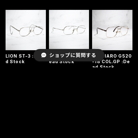
ショップに質問する
LION ST-3 :Dea
MOREL 6070 :D
GIUGIARO G520
d Stock
ead Stock
-18 COL.GP :De
ad Stock
¥22,000
¥29,700
¥22,000