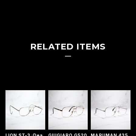
RELATED ITEMS
LION ST-3 :Dea
GIUGIARO G520
MARUMAN 435