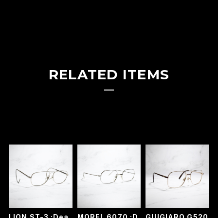
RELATED ITEMS
LION ST-3 :Dea
MOREL 6070 :D
GIUGIARO G520