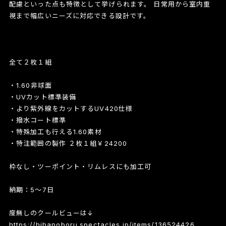
配慮といった点も特徴として挙げられます。 日常用から室内重
視まで幅広いニーズに対応できる設計です。
全て２枚１組
・1.60非球面
・UVカット標準装備
・より紫外線をカットするUV420仕様
・撥水コート標準
・特殊加工も行える1.60素材
・特注範囲の製作 ２枚１組￥24200
枠なし・ツーポイント・リムレスにも加工可
納期：5～7日
度無しのクールビューは↓
https://hihanoboru.spectacles.jp/items/136524426