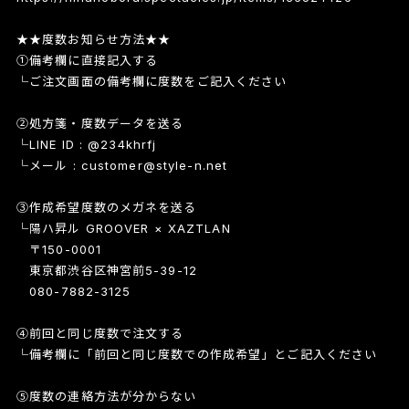
★★度数お知らせ方法★★
①備考欄に直接記入する
└ご注文画面の備考欄に度数をご記入ください
②処方箋・度数データを送る
└LINE ID : @234khrfj
└メール :
customer@style-n.net
③作成希望度数のメガネを送る
└陽ハ昇ル GROOVER × XAZTLAN
〒150-0001
東京都渋谷区神宮前5-39-12
080-7882-3125
④前回と同じ度数で注文する
└備考欄に「前回と同じ度数での作成希望」とご記入ください
⑤度数の連絡方法が分からない