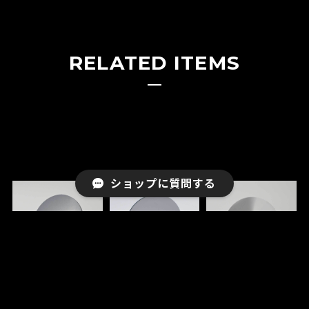
RELATED ITEMS
ショップに質問する
ミラーレンズ
RARTS-アーツ-
【度付き】サンテ
偏光レンズ エセン
ック1.50 調光レン
¥6,600
シアコート標準
ズ 反射防止コート