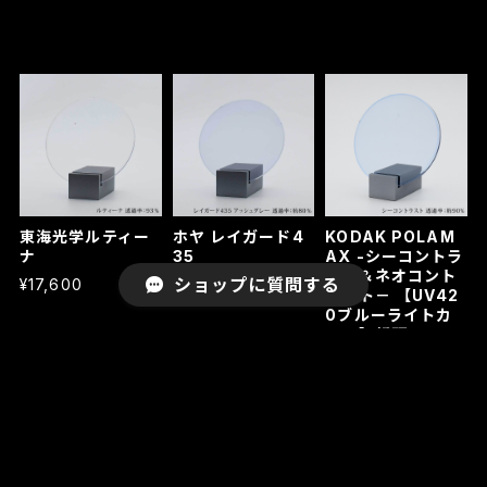
東海光学ルティー
ホヤ レイガード4
KODAK POLAM
ナ
35
AX -シーコントラ
スト＆ネオコント
ショップに質問する
¥17,600
¥22,000
ラスト－ 【UV42
0ブルーライトカ
ット】超硬コート
標準
¥14,300