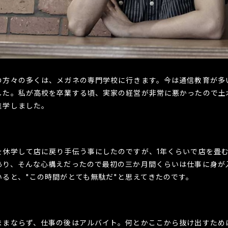
の方々の多くは、メガネの専門学校に行きます。今は通信教育が多
した。私が高校を卒業する頃、実家の経営が非常に悪かったので土
進学しました。
を休学して店に戻り手伝う事にしたのですが、1年くらいで店を畳
あり、そんな心構えだったので最初の三か月間くらいは仕事に身が
ると、"この時間がとても無駄だ"と思えてきたのです。
ままならず、仕事の後はアルバイト。何とかここから抜け出すため