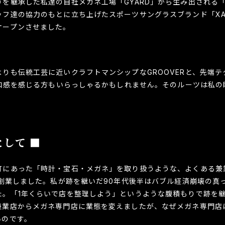
を継承した私達の自社メガネ工場「GYARD」から生み出される「G
フ達の協力のもとに立ち上げたスポーツサングラスブランド「XAZ
オープンさせました。
りも伝統工芸に近いクラフトマンシップなGROOVERと、先端テ
違和感を感じる方もいらっしゃるかもしれません。そのルーツは私
として ■
町にあった「時計・宝石・メガネ」を取り扱うような、よくある兼
に創業しました。私が跡を継いだ90年代後半はバブル経済崩壊の真
た。「1年くらいで店を整理しよう」というような腹積もりで跡を
兼業店からメガネ専門店に業態を変えましたが、なぜメガネ専門店
いのです。