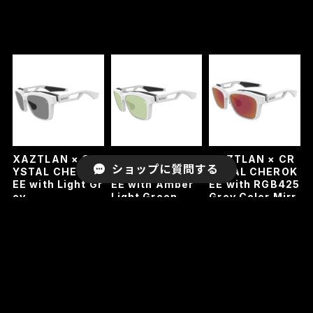
XAZTLAN × CR
XAZTLAN × CR
XAZTLAN × CR
ショップに質問する
YSTAL CHEROK
YSTAL CHEROK
YSTAL CHEROK
EE with Light Gr
EE with Amber
EE with RGB425
ey
Light Green
Grey Color Mirr
or
¥30,800
¥30,800
¥35,200