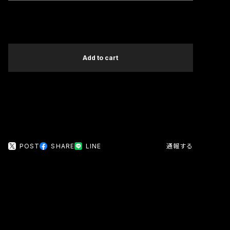
International shipping available
Add to cart
日本国内にお住まいの方向け
POST
SHARE
LINE
通報する