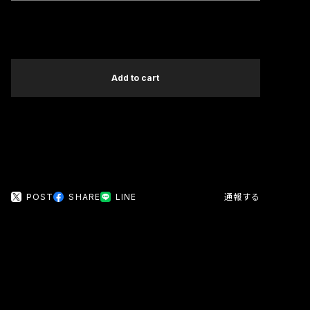
International shipping available
Add to cart
日本国内にお住まいの方向け
POST
SHARE
LINE
通報する