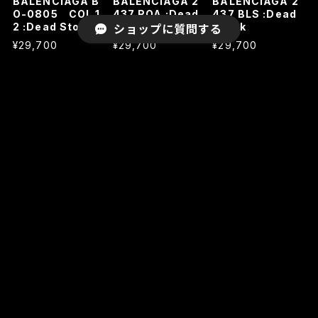
BALENCIAGA B
BALENCIAGA 2
BALENCIAGA 2
O-0805 COL.1
437 ROA :Dead
437 BLS :Dead
2 :Dead Stock
Stock
Stock
ショップに質問する
¥29,700
¥29,700
¥29,700