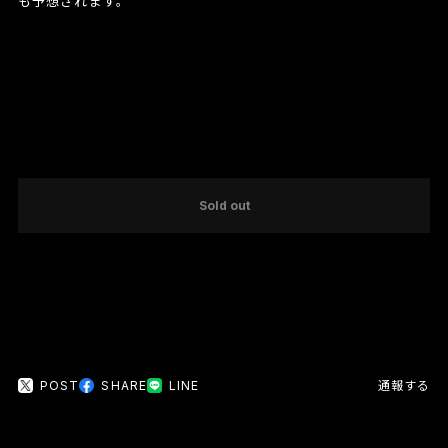
も予想されます。
International shipping available
Sold out
日本国内にお住まいの方向け
POST
SHARE
LINE
通報する