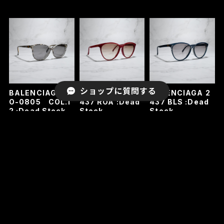
ショップに質問する
BALENCIAGA B
BALENCIAGA 2
BALENCIAGA 2
O-0805 COL.1
437 ROA :Dead
437 BLS :Dead
2 :Dead Stock
Stock
Stock
¥29,700
¥29,700
¥29,700