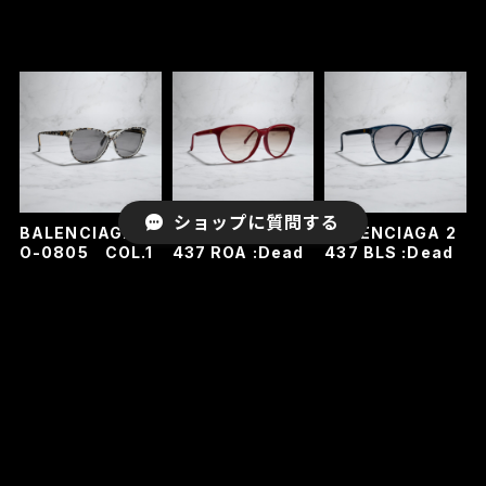
ショップに質問する
BALENCIAGA B
BALENCIAGA 2
BALENCIAGA 2
O-0805 COL.1
437 ROA :Dead
437 BLS :Dead
2 :Dead Stock
Stock
Stock
¥29,700
¥29,700
¥29,700