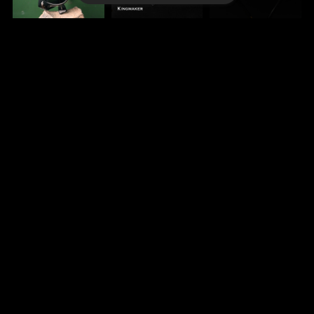
KINGMAKER
DELTA
BEYOND THE G
¥44,000
¥39,600
ROOVER VIBRA
NT 2025
¥88,000