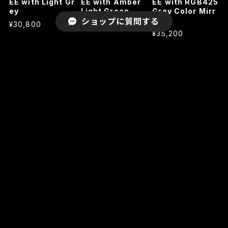
EE with Light Gr
EE with Amber
EE with RGB425
ey
Light Green
Grey Color Mirr
or
ショップに質問する
¥30,800
¥30,800
¥35,200