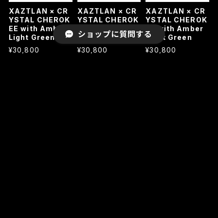
XAZTLAN × CR
XAZTLAN × CR
XAZTLAN × CR
YSTAL CHEROK
YSTAL CHEROK
YSTAL CHEROK
EE with Amber
EE with Light Gr
EE with Amber
ショップに質問する
Light Green
ey
Light Green
¥30,800
¥30,800
¥30,800